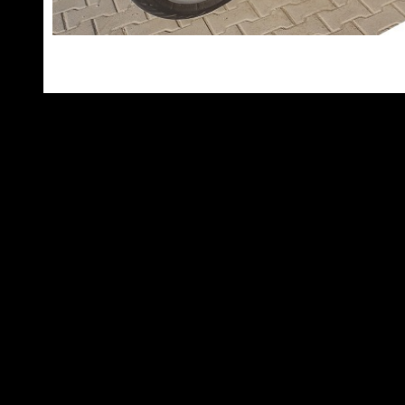
| © 2026
. | Powered by
concre