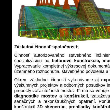
Základná činnosť spoločnosti:
Činnosť autorizovaného stavebného inžinie
špecializáciou na
betónové konštrukcie, mo
Vypracovanie kompletnej výkresovej dokumentác
územného rozhodnutia, stavebného povolenia a r
Okrem základnej činnosti vykonávame aj
exp
výskumných projektov a odborných posudkov inž
prepočty zaťažiteľnosti mostov. Firma sa venuje
diagnostike mostov a konštrukcií
, zaťažov
sanačných a rekonštrukčných opatrení. Pon
konštrukcií
3D skenerom
,
prehliadky konštru