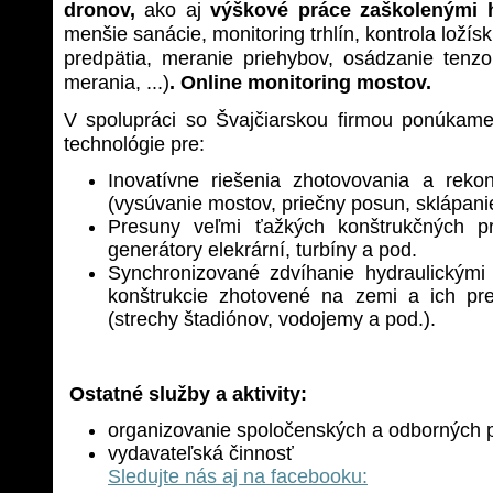
dronov,
ako aj
výškové práce zaškolenými 
menšie sanácie, monitoring trhlín, kontrola ložísk
predpätia, meranie priehybov, osádzanie tenz
merania, ...)
.
Online monitoring mostov.
V spolupráci so Švajčiarskou firmou ponúkame
technológie pre:
Inovatívne riešenia zhotovovania a reko
(vysúvanie mostov, priečny posun, sklápanie,
Presuny veľmi ťažkých konštrukčných p
generátory elekrární, turbíny a pod.
Synchronizované zdvíhanie hydraulickými
konštrukcie zhotovené na zemi a ich pr
(strechy štadiónov, vodojemy a pod.).
Ostatné služby a aktivity:
organizovanie spoločenských a odborných p
vydavateľská či
Sledujte nás aj na facebooku: